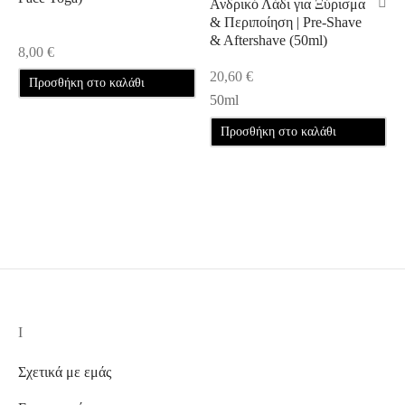
Ανδρικό Λάδι για Ξύρισμα
& Περιποίηση | Pre-Shave
& Aftershave (50ml)
8,00
€
20,60
€
Προσθήκη στο καλάθι
50ml
Προσθήκη στο καλάθι
I
Σχετικά με εμάς