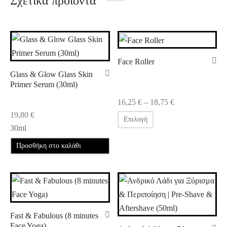
Σχετικά προϊόντα
Face Roller
Glass & Glow Glass Skin
Primer Serum (30ml)
Price
16,25
€
–
18,75
€
range:
19,80
€
Επιλογή
16,25 €
30ml
through
Προσθήκη στο καλάθι
18,75 €
Fast & Fabulous (8 minutes
Face Yoga)